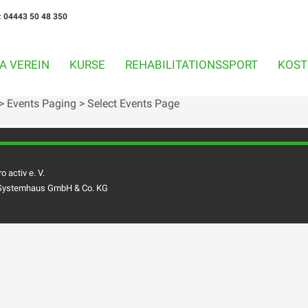
:
04443 50 48 350
A VEREIN
KURSE
REHABILITATIONSSPORT
KOST
 > Events Paging > Select Events Page
ro activ e. V.
Systemhaus GmbH & Co. KG